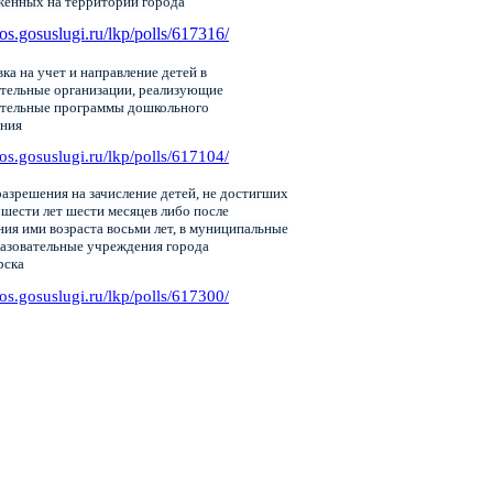
женных на территории города
pos.gosuslugi.ru/lkp/polls/617316/
ка на учет и направление детей в
тельные организации, реализующие
ательные программы дошкольного
ания
pos.gosuslugi.ru/lkp/polls/617104/
азрешения на зачисление детей, не достигших
 шести лет шести месяцев либо после
ия ими возраста восьми лет, в муниципальные
азовательные учреждения города
рска
pos.gosuslugi.ru/lkp/polls/617300/