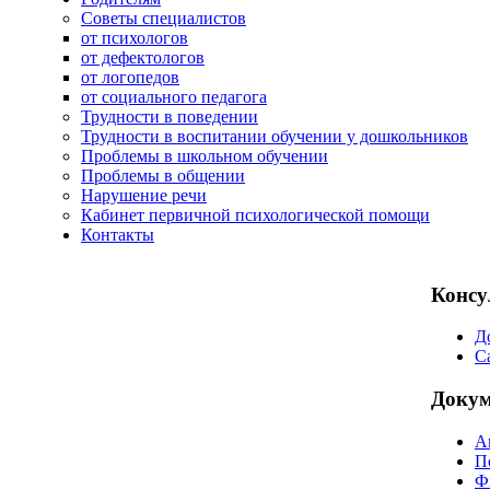
Советы специалистов
от психологов
от дефектологов
от логопедов
от социального педагога
Трудности в поведении
Трудности в воспитании обучении у дошкольников
Проблемы в школьном обучении
Проблемы в общении
Нарушение речи
Кабинет первичной психологической помощи
Контакты
Консу
Д
С
Доку
А
П
Ф