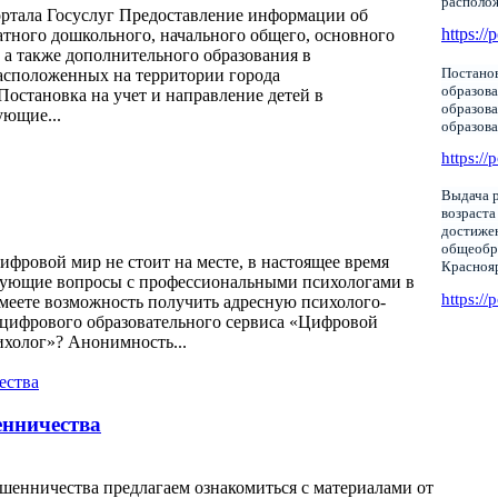
располо
ортала Госуслуг Предоставление информации об
https://
тного дошкольного, начального общего, основного
 а также дополнительного образования в
Постанов
асположенных на территории города
образова
16/ Постановка на учет и направление детей в
образов
ующие...
образов
https://
Выдача р
возраста
достижен
общеобр
фровой мир не стоит на месте, в настоящее время
Красноя
нующие вопросы с профессиональными психологами в
https://
меете возможность получить адресную психолого-
цифрового образовательного сервиса «Цифровой
ихолог»? Анонимность...
нничества
шенничества предлагаем ознакомиться с материалами от