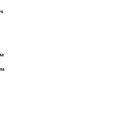
ич
на
на