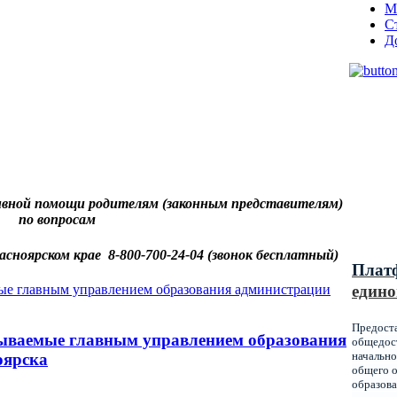
М
С
Д
Муниц
оказы
образ
вной помощи родителям (законным представителям)
по вопросам
Красн
асноярском крае 8-800-700-24-04 (звонок бесплатный)
Плат
едино
Предост
ываемые главным управлением образования
общедост
начально
оярска
общего о
образова