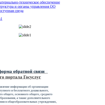
атериально-техническое обеспечение
труктура и органы управления ОО
оступная среда
ипальные услуги,
ваемые главным управлением
ования администрации города
оярска
форма обратной связи
го портала Госуслуг
авление информации об организации
упного и бесплатного дошкольного,
го общего, основного общего, среднего
бразования, а также дополнительного
ния в общеобразовательных учреждениях,