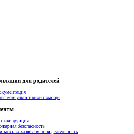
льтации для родителей
окументация
айт консультативной помощи
менты
нтикоррупция
ожарная безопасность
инансово-хозяйственная деятельность