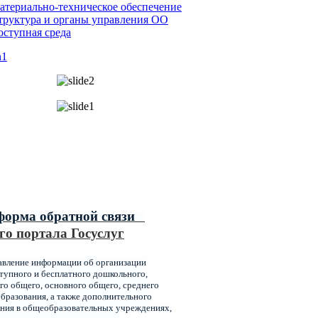
атериально-техническое обеспечение
труктура и органы управления ОО
оступная среда
ипальные услуги,
ваемые главным управлением
ования администрации города
оярска
форма обратной связи
го портала Госуслуг
авление информации об организации
упного и бесплатного дошкольного,
го общего, основного общего, среднего
бразования, а также дополнительного
ния в общеобразовательных учреждениях,