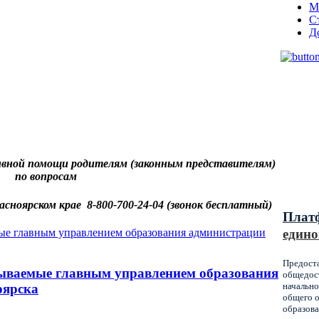
М
С
Д
Муниц
оказы
образ
вной помощи родителям (законным представителям)
по вопросам
Красн
асноярском крае 8-800-700-24-04 (звонок бесплатный)
Плат
едино
Предост
ываемые главным управлением образования
общедост
начально
оярска
общего о
образова