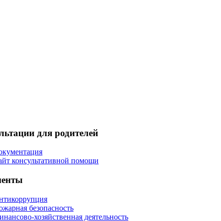
льтации для родителей
окументация
айт консультативной помощи
менты
нтикоррупция
ожарная безопасность
инансово-хозяйственная деятельность