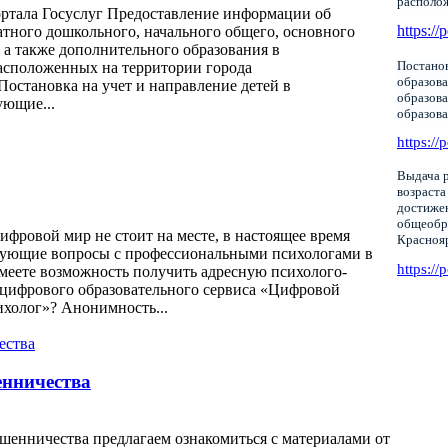
располо
ортала Госуслуг Предоставление информации об
https://
тного дошкольного, начального общего, основного
 а также дополнительного образования в
Постанов
асположенных на территории города
образова
16/ Постановка на учет и направление детей в
образов
ующие...
образов
https://
Выдача р
возраста
достижен
общеобр
фровой мир не стоит на месте, в настоящее время
Красноя
нующие вопросы с профессиональными психологами в
https://
меете возможность получить адресную психолого-
цифрового образовательного сервиса «Цифровой
ихолог»? Анонимность...
нничества
шенничества предлагаем ознакомиться с материалами от