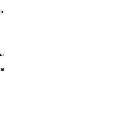
ич
на
на