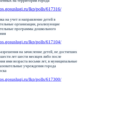
женных на территории города
pos.gosuslugi.ru/lkp/polls/617316/
ка на учет и направление детей в
тельные организации, реализующие
ательные программы дошкольного
ания
pos.gosuslugi.ru/lkp/polls/617104/
азрешения на зачисление детей, не достигших
 шести лет шести месяцев либо после
ия ими возраста восьми лет, в муниципальные
азовательные учреждения города
рска
pos.gosuslugi.ru/lkp/polls/617300/