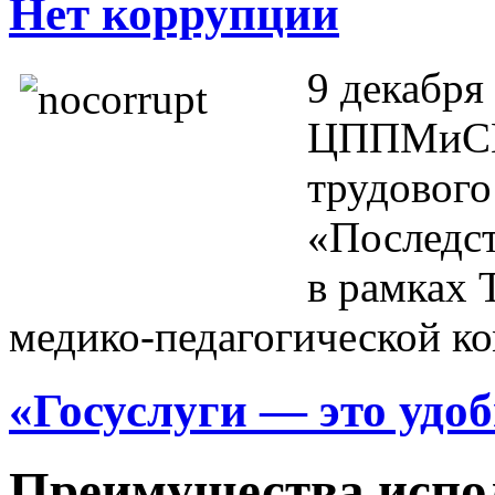
Нет коррупции
9 декабря
ЦППМиСП 
трудового
«Последс
в рамках 
медико-педагогической к
«Госуслуги — это удо
Преимущества испо