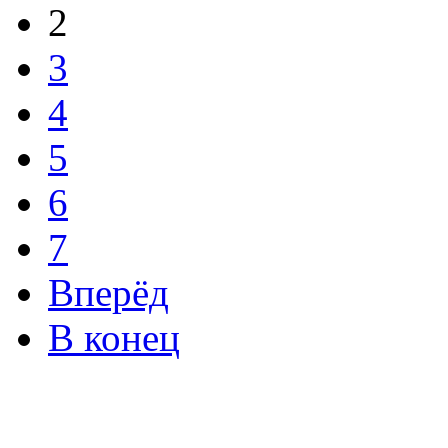
2
3
4
5
6
7
Вперёд
В конец