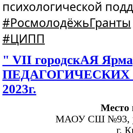
психологической подд
#РосмолодёжьГранты
#ЦИПП
" VII городскАЯ Яр
ПЕДАГОГИЧЕСКИХ П
2023г.
Место 
МАОУ СШ №93, у
г. 