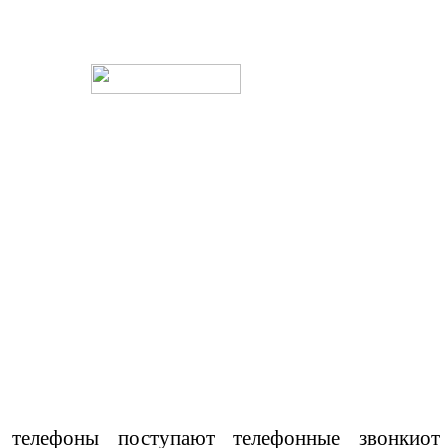
е телефоны
поступ
ают
телефонны
е
звонк
и
от