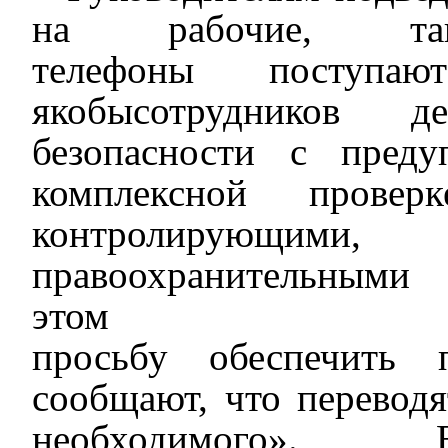
на рабочие, 
телефоны
поступ
ают
якобы
сотруднико
в
депа
безопасности
с
преду
комплексной прове
контро
лирующими
,
н
правоохранител
эт
просьбу
обеспечить
сообщают, что перевод
необходимого».