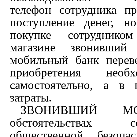
телефон
сотрудника
п
поступление денег
, но
покупке
сотрудник
ом
магазине
звонивший 
мобильный банк пере
приобретения нео
самостоятельно,
а
в 
затраты.
ЗВОНИВШИЙ
–
МО
обстоятельствах с
общественной безопа