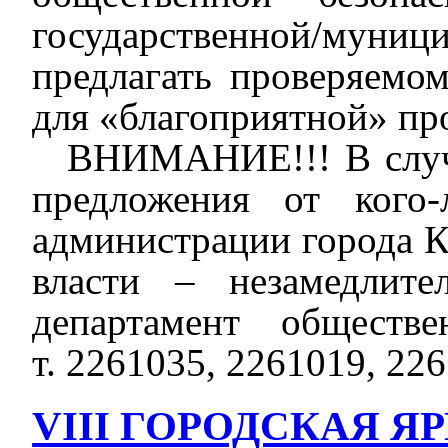
государственной/муни
предлагать проверяемо
для «благоприятной» пр
В
НИМАНИЕ!!! В
слу
предложения от кого
администрации города К
власти – незамедлит
департамент обществе
т.
2261035
,
2261019
,
226
VIII ГОРОДСКАЯ 