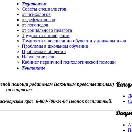
Родителям
Советы специалистов
от психологов
от дефектологов
от логопедов
от социального педагога
Трудности в поведении
Трудности в воспитании обучении у дошкольников
Проблемы в школьном обучении
Проблемы в общении
Нарушение речи
Кабинет первичной психологической помощи
Контакты
Консу
вной помощи родителям (законным представителям)
по вопросам
Д
асноярском крае 8-800-700-24-04 (звонок бесплатный)
С
Докум
А
П