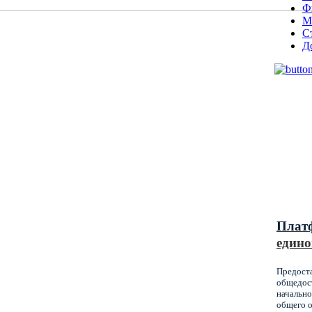
Ф
М
С
Д
Муниц
оказы
образ
Красн
Плат
едино
Предост
общедост
начально
общего о