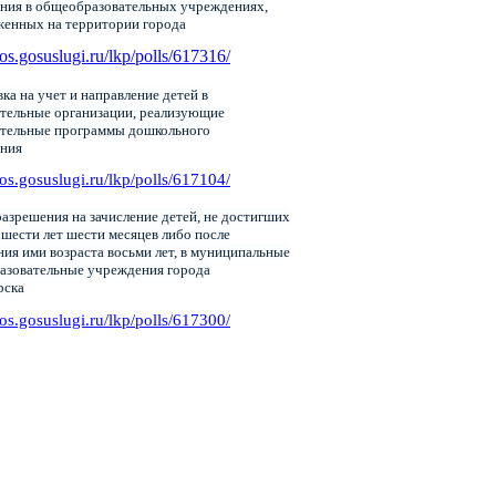
ния в общеобразовательных учреждениях,
женных на территории города
pos.gosuslugi.ru/lkp/polls/617316/
ка на учет и направление детей в
тельные организации, реализующие
ательные программы дошкольного
ания
pos.gosuslugi.ru/lkp/polls/617104/
азрешения на зачисление детей, не достигших
 шести лет шести месяцев либо после
ия ими возраста восьми лет, в муниципальные
азовательные учреждения города
рска
pos.gosuslugi.ru/lkp/polls/617300/