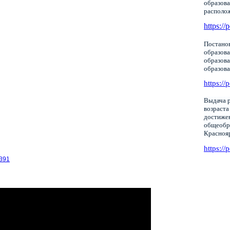
образова
располо
https://
Постанов
образова
образов
образов
https://
Выдача р
возраста
достижен
общеобр
Красноя
https://
7391