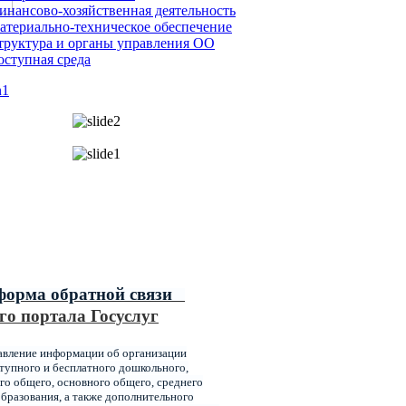
инансово-хозяйственная деятельность
атериально-техническое обеспечение
труктура и органы управления ОО
оступная среда
ипальные услуги,
ваемые главным управлением
ования администрации города
оярска
форма обратной связи
го портала Госуслуг
авление информации об организации
упного и бесплатного дошкольного,
го общего, основного общего, среднего
бразования, а также дополнительного