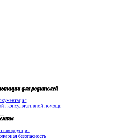
льтации для родителей
окументация
айт консультативной помощи
енты
нтикоррупция
ожарная безопасность