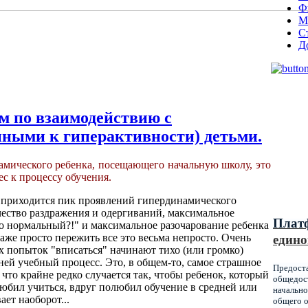
Ф
М
С
Д
м по взаимодействию с
ными к гиперактивности) детьми.
Муниц
оказы
намического ребенка, посещающего начальную школу, это
образ
с к процессу обучения.
Красн
е приходится пик проявлений гипердинамического
чество раздражения и одергиваний, максимальное
Плат
о нормальный?!" и максимальное разочарование ребенка
аже просто пережить все это весьма непросто. Очень
едино
 попыток "вписаться" начинают тихо (или громко)
ней учебный процесс. Это, в общем-то, самое страшное
Предост
 что крайне редко случается так, чтобы ребенок, который
общедост
любил учиться, вдруг полюбил обучение в средней или
начально
ает наоборот...
общего о