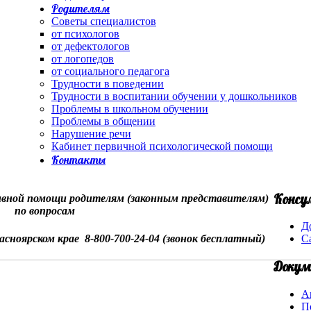
Родителям
Советы специалистов
от психологов
от дефектологов
от логопедов
от социального педагога
Трудности в поведении
Трудности в воспитании обучении у дошкольников
Проблемы в школьном обучении
Проблемы в общении
Нарушение речи
Кабинет первичной психологической помощи
Контакты
Консу
вной помощи родителям (законным представителям)
по вопросам
Д
асноярском крае 8-800-700-24-04 (звонок бесплатный)
С
Докум
А
П