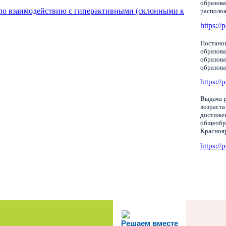
образова
по взаимодействию с гиперактивными (склонными к
располо
https://
Постанов
образова
образов
образов
https://
Выдача р
возраста
достижен
общеобр
Красноя
https://
Решаем вместе