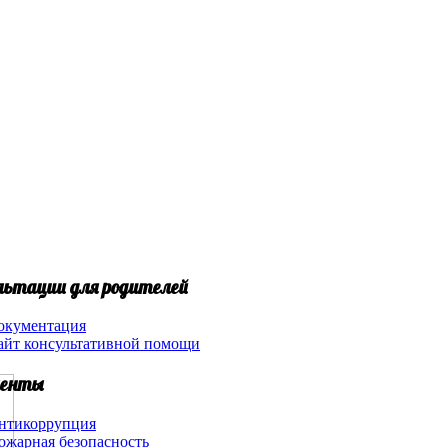
льтации для родителей
окументация
айт консультативной помощи
енты
нтикоррупция
ожарная безопасность