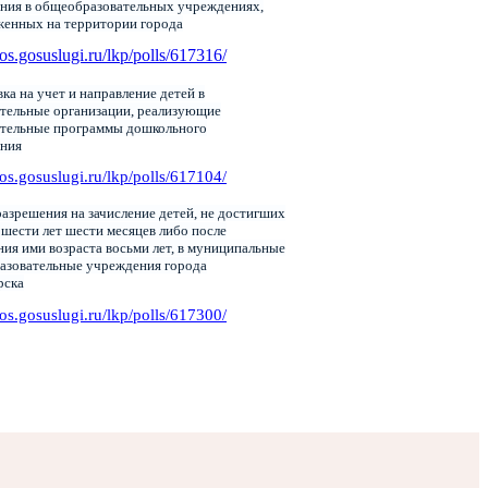
ния в общеобразовательных учреждениях,
женных на территории города
pos.gosuslugi.ru/lkp/polls/617316/
ка на учет и направление детей в
тельные организации, реализующие
ательные программы дошкольного
ания
pos.gosuslugi.ru/lkp/polls/617104/
азрешения на зачисление детей, не достигших
 шести лет шести месяцев либо после
ия ими возраста восьми лет, в муниципальные
азовательные учреждения города
рска
pos.gosuslugi.ru/lkp/polls/617300/