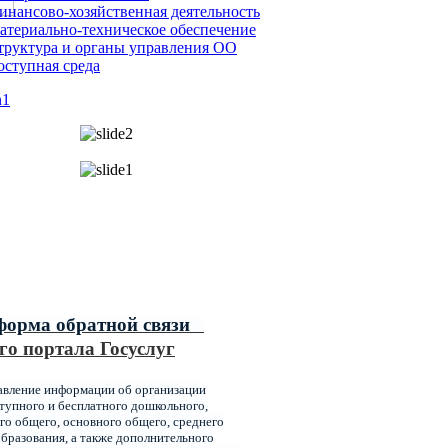
инансово-хозяйственная деятельность
атериально-техническое обеспечение
труктура и органы управления ОО
оступная среда
ипальные услуги,
ваемые главным управлением
ования администрации города
оярска
форма обратной связи
го портала Госуслуг
авление информации об организации
упного и бесплатного дошкольного,
го общего, основного общего, среднего
бразования, а также дополнительного