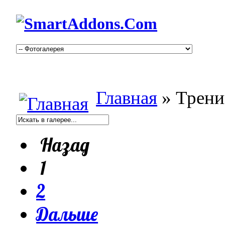
Главная
» Трени
Назад
1
2
Дальше