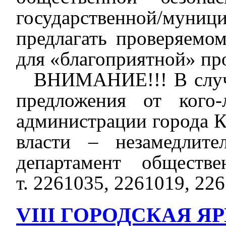
государственной/муни
предлагать проверяемо
для «благоприятной» пр
В
НИМАНИЕ!!! В
слу
предложения от кого
администрации города К
власти – незамедлит
департамент обществе
т.
2261035
,
2261019
,
226
VIII ГОРОДСКАЯ 