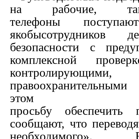
на рабочие, 
телефоны
поступ
ают
якобы
сотруднико
в
депа
безопасности
с
преду
комплексной прове
контро
лирующими
,
н
правоохранител
эт
просьбу
обеспечить
сообщают, что перевод
необходимого».