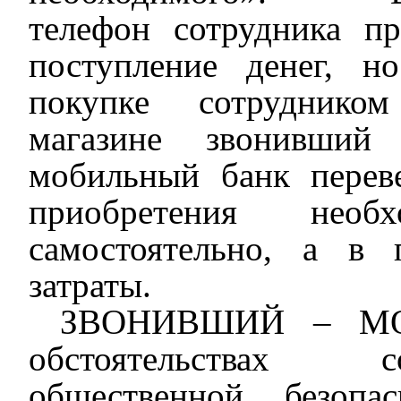
телефон
сотрудника
п
поступление денег
, но
покупке
сотрудник
ом
магазине
звонивший 
мобильный банк пере
приобретения нео
самостоятельно,
а
в 
затраты.
ЗВОНИВШИЙ
–
МО
обстоятельствах с
общественной безопа