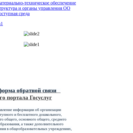
атериально-техническое обеспечение
труктура и органы управления ОО
оступная среда
ипальные услуги,
ваемые главным управлением
ования администрации города
оярска
форма обратной связи
го портала Госуслуг
авление информации об организации
упного и бесплатного дошкольного,
го общего, основного общего, среднего
бразования, а также дополнительного
ния в общеобразовательных учреждениях,