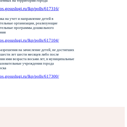
женных на территории города
pos.gosuslugi.ru/lkp/polls/617316/
ка на учет и направление детей в
тельные организации, реализующие
ательные программы дошкольного
ания
pos.gosuslugi.ru/lkp/polls/617104/
азрешения на зачисление детей, не достигших
 шести лет шести месяцев либо после
ия ими возраста восьми лет, в муниципальные
азовательные учреждения города
рска
pos.gosuslugi.ru/lkp/polls/617300/