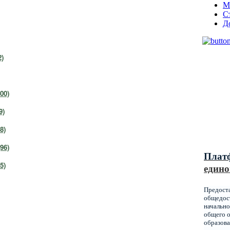
М
С
Д
)
00)
Муниц
оказы
9)
образ
Красн
8)
96)
Плат
5)
едино
Предост
общедост
начально
общего о
образова