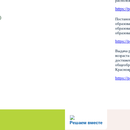
располо
https://
)
Постанов
образова
образов
образов
https://
Выдача р
возраста
достижен
общеобр
Красноя
https://
Решаем вместе