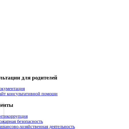
льтации для родителей
окументация
айт консультативной помощи
менты
нтикоррупция
ожарная безопасность
инансово-хозяйственная деятельность