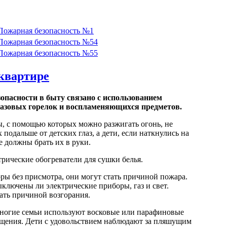
ожарная безопасность №1
ожарная безопасность №54
ожарная безопасность №55
 квартире
опасности в быту связано с использованием
газовых горелок и воспламеняющихся предметов.
, с помощью которых можно разжигать огонь, не
подальше от детских глаз, а дети, если наткнулись на
е должны брать их в руки.
трические обогреватели для сушки белья.
оры без присмотра, они могут стать причиной пожара.
ыключены ли электрические приборы, газ и свет.
тать причиной возгорания.
многие семьи используют восковые или парафиновые
ещения. Дети с удовольствием наблюдают за пляшущим