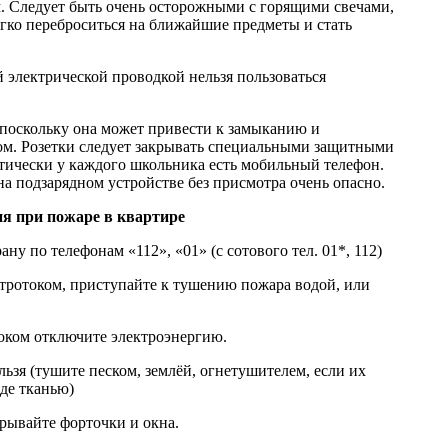
. Следует быть очень осторожными с горящими свечами,
гко переброситься на ближайшие предметы и стать
й электрической проводкой нельзя пользоваться
 поскольку она может привести к замыканию и
ом. Розетки следует закрывать специальными защитными
тически у каждого школьника есть мобильный телефон.
 на подзарядном устройстве без присмотра очень опасно.
я при пожаре в квартире
ну по телефонам «112», «01» (с сотового тел. 01*, 112)
ктротоком, приступайте к тушению пожара водой, или
оком отключите электроэнергию.
ьзя (тушите песком, землёй, огнетушителем, если их
оде тканью)
крывайте форточки и окна.