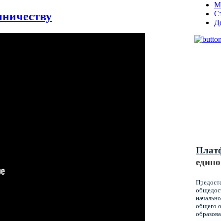
М
С
нничеству
Д
Муниц
оказы
образ
Красн
Плат
едино
Предост
общедост
начально
общего о
образова