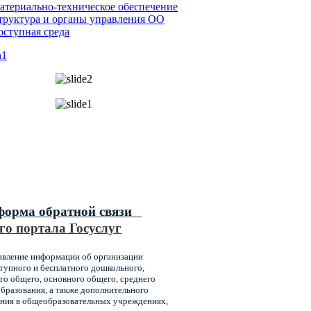
атериально-техническое обеспечение
труктура и органы управления ОО
оступная среда
ипальные услуги,
ваемые главным управлением
ования администрации города
оярска
форма обратной связи
го портала Госуслуг
авление информации об организации
упного и бесплатного дошкольного,
го общего, основного общего, среднего
бразования, а также дополнительного
ния в общеобразовательных учреждениях,