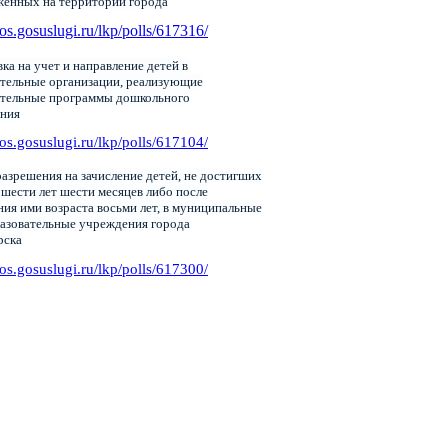
женных на территории города
pos.gosuslugi.ru/lkp/polls/617316/
ка на учет и направление детей в
тельные организации, реализующие
ательные программы дошкольного
ания
pos.gosuslugi.ru/lkp/polls/617104/
азрешения на зачисление детей, не достигших
 шести лет шести месяцев либо после
ия ими возраста восьми лет, в муниципальные
азовательные учреждения города
рска
pos.gosuslugi.ru/lkp/polls/617300/