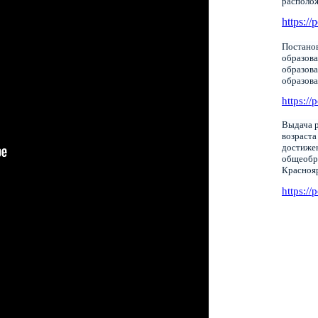
располо
https://
Постанов
образова
образов
образов
https://
Выдача р
возраста
достижен
общеобр
Красноя
https://