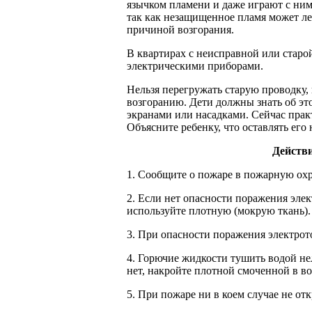
язычком пламени и даже играют с ним
так как незащищенное пламя может ле
причиной возгорания.
В квартирах с неисправной или старо
электрическими приборами.
Нельзя перегружать старую проводку,
возгоранию. Дети должны знать об эт
экранами или насадками. Сейчас прак
Объясните ребенку, что оставлять его
Действи
1. Сообщите о пожаре в пожарную охра
2. Если нет опасности поражения эле
используйте плотную (мокрую ткань).
3. При опасности поражения электрот
4. Горючие жидкости тушить водой нел
нет, накройте плотной смоченной в в
5. При пожаре ни в коем случае не от