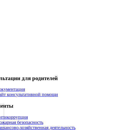
льтации для родителей
окументация
айт консультативной помощи
менты
нтикоррупция
ожарная безопасность
инансово-хозяйственная деятельность