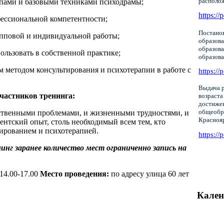
располо
пами и базовыми техниками психодрамы;
https://
фессиональной компетентности;
Постанов
упповой и индивидуальной работы;
образова
образов
ользовать в собственной практике;
образов
м методом консультирования и психотерапии в работе с
https://
Выдача р
частников тренинга:
возраста
достижен
общеобр
ственными проблемами, и жизненными трудностями, и
Красноя
нтский опыт, столь необходимый всем тем, кто
ированием и психотерапией.
https://
инг заранее количество мест ограниченно запись на
 14.00-17.00
Место проведения:
по адресу улица 60 лет
Кален