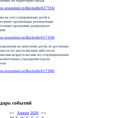
женных на территории города
pos.gosuslugi.ru/lkp/polls/617316/
ка на учет и направление детей в
тельные организации, реализующие
ательные программы дошкольного
ания
pos.gosuslugi.ru/lkp/polls/617104/
азрешения на зачисление детей, не достигших
 шести лет шести месяцев либо после
ия ими возраста восьми лет, в муниципальные
азовательные учреждения города
рска
pos.gosuslugi.ru/lkp/polls/617300/
дарь событий
«
<
August
2026
>
»