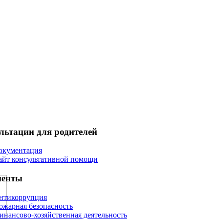
льтации для родителей
окументация
айт консультативной помощи
менты
нтикоррупция
ожарная безопасность
инансово-хозяйственная деятельность