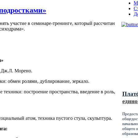
М
С
 подростками»
Д
ть участие в семинаре-тренинге, который рассчитан
сиходрама».
Муниц
и»
оказы
образ
 Дж.Л. Морено.
Красн
и: обмен ролями, дублирование, зеркало.
 техники: построение пространства, введение в роль,
Плат
едино
.
Предост
социальный атом, техника пустого стула, скульптура.
общедост
начально
га:
общего о
образова