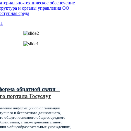
атериально-техническое обеспечение
труктура и органы управления ОО
оступная среда
ипальные услуги,
ваемые главным управлением
ования администрации города
оярска
форма обратной связи
го портала Госуслуг
авление информации об организации
упного и бесплатного дошкольного,
го общего, основного общего, среднего
бразования, а также дополнительного
ния в общеобразовательных учреждениях,