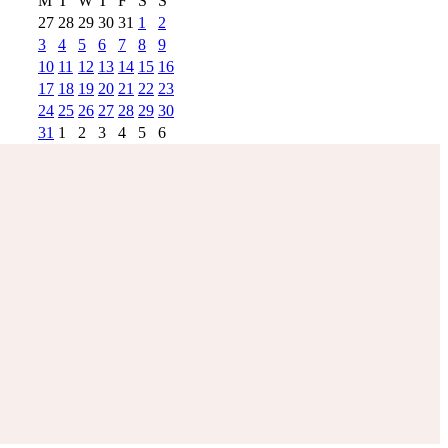
M
T
W
T
F
S
S
27
28
29
30
31
1
2
3
4
5
6
7
8
9
10
11
12
13
14
15
16
17
18
19
20
21
22
23
24
25
26
27
28
29
30
31
1
2
3
4
5
6